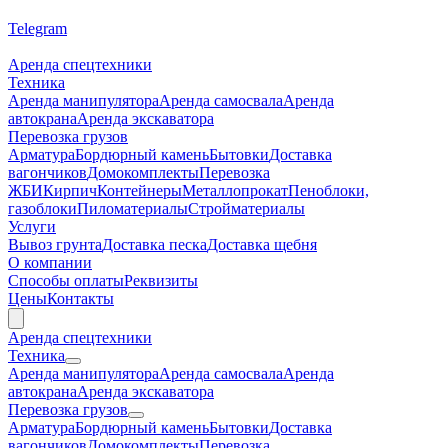
Telegram
Аренда спецтехники
Техника
Аренда манипулятора
Аренда самосвала
Аренда
автокрана
Аренда экскаватора
Перевозка грузов
Арматура
Бордюрный камень
Бытовки
Доставка
вагончиков
Домокомплекты
Перевозка
ЖБИ
Кирпич
Контейнеры
Металлопрокат
Пеноблоки,
газоблоки
Пиломатериалы
Стройматериалы
Услуги
Вывоз грунта
Доставка песка
Доставка щебня
О компании
Cпособы оплаты
Реквизиты
Цены
Контакты
Аренда спецтехники
Техника
Аренда манипулятора
Аренда самосвала
Аренда
автокрана
Аренда экскаватора
Перевозка грузов
Арматура
Бордюрный камень
Бытовки
Доставка
вагончиков
Домокомплекты
Перевозка