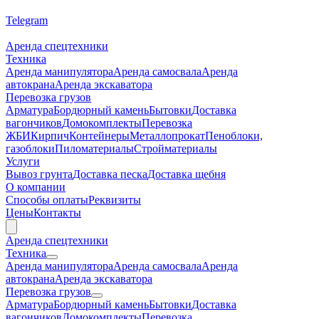
Telegram
Аренда спецтехники
Техника
Аренда манипулятора
Аренда самосвала
Аренда
автокрана
Аренда экскаватора
Перевозка грузов
Арматура
Бордюрный камень
Бытовки
Доставка
вагончиков
Домокомплекты
Перевозка
ЖБИ
Кирпич
Контейнеры
Металлопрокат
Пеноблоки,
газоблоки
Пиломатериалы
Стройматериалы
Услуги
Вывоз грунта
Доставка песка
Доставка щебня
О компании
Cпособы оплаты
Реквизиты
Цены
Контакты
Аренда спецтехники
Техника
Аренда манипулятора
Аренда самосвала
Аренда
автокрана
Аренда экскаватора
Перевозка грузов
Арматура
Бордюрный камень
Бытовки
Доставка
вагончиков
Домокомплекты
Перевозка