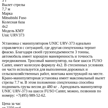
3 т
Вылет стрелы
7,7 м
Марка
Mitsubishi Fuso
Колесная база
4x2
Модель КМУ
Unic URV373
Установка с манипулятором UNIC URV-373 идеально
справляется с ситуацией, где другая спецтехника терпит
фиаско. Благодаря своей грузоподъемности 3 тонны,
автомобиль имеет хорошую маневренность и точность
передвижения. Тросовый манипулятор, на базе шасси FUSO
Canter, имеет колесную формулу 4x2. В стесненных условиях
он часто используется для выполнения дорожных и
сельскохозяйственных работ, монтажа конструкций на месте.
Крано-манипуляторная установка имеет максимальный вылет
стрелы 7.7 м. В этом положении спецтехника способна
поднимать грузы весом до 480 кг . Арендовать манипулятор
UNIC URV-373 на шасси FUSO Canter, можно, позвонив по
номеру: +7(495) 989-52-62.
Цена за час
от 2250 руб.