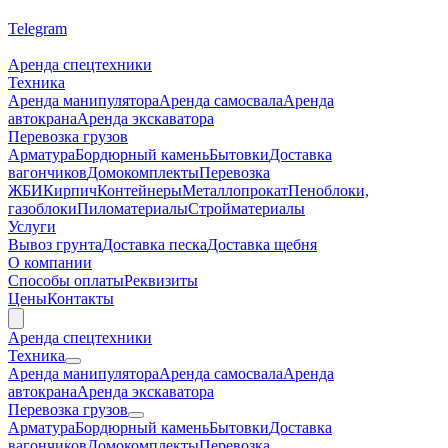
Telegram
Аренда спецтехники
Техника
Аренда манипулятора
Аренда самосвала
Аренда
автокрана
Аренда экскаватора
Перевозка грузов
Арматура
Бордюрный камень
Бытовки
Доставка
вагончиков
Домокомплекты
Перевозка
ЖБИ
Кирпич
Контейнеры
Металлопрокат
Пеноблоки,
газоблоки
Пиломатериалы
Стройматериалы
Услуги
Вывоз грунта
Доставка песка
Доставка щебня
О компании
Cпособы оплаты
Реквизиты
Цены
Контакты
Аренда спецтехники
Техника
Аренда манипулятора
Аренда самосвала
Аренда
автокрана
Аренда экскаватора
Перевозка грузов
Арматура
Бордюрный камень
Бытовки
Доставка
вагончиков
Домокомплекты
Перевозка